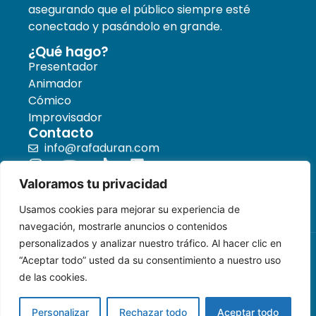
asegurando que el público siempre esté
conectado y pasándolo en grande.
¿Qué hago?
Presentador
Animador
Cómico
Improvisador
Contacto
info@rafaduran.com
Valoramos tu privacidad
Usamos cookies para mejorar su experiencia de
navegación, mostrarle anuncios o contenidos
personalizados y analizar nuestro tráfico. Al hacer clic en
“Aceptar todo” usted da su consentimiento a nuestro uso
Rafa Durán 2025. Todos los
Aviso legal
derechos reservados.
de las cookies.
Política de privacidad
Designed by
Fecko
.
Política de cookies
Personalizar
Rechazar todo
Aceptar todo