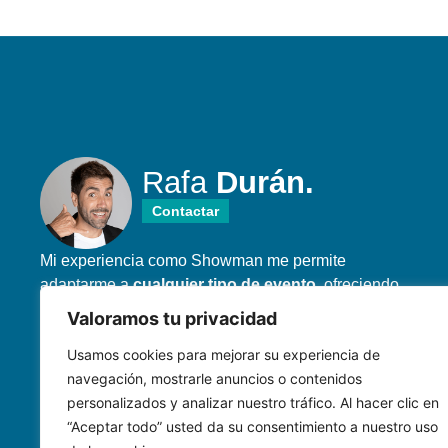
Rafa
Durán.
Contactar
Mi experiencia como Showman me permite
adaptarme a
cualquier tipo de evento
, ofreciendo
un enfoque personalizado y asegurando que el
Valoramos tu privacidad
público siempre esté conectado y pasándolo en
Usamos cookies para mejorar su experiencia de
grande.
navegación, mostrarle anuncios o contenidos
personalizados y analizar nuestro tráfico. Al hacer clic en
“Aceptar todo” usted da su consentimiento a nuestro uso