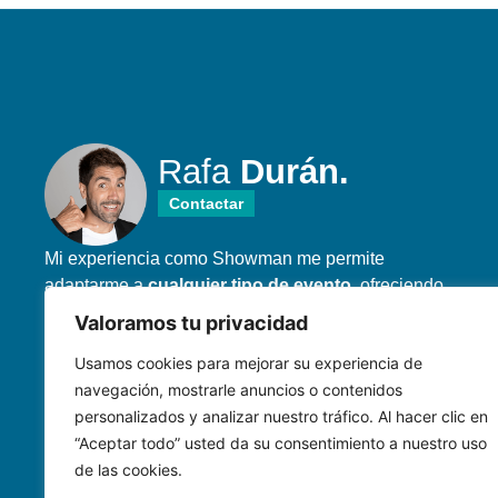
Rafa
Durán.
Contactar
Mi experiencia como Showman me permite
adaptarme a
cualquier tipo de evento
, ofreciendo
un enfoque personalizado y asegurando que el
Valoramos tu privacidad
público siempre esté conectado y pasándolo en
Usamos cookies para mejorar su experiencia de
grande.
navegación, mostrarle anuncios o contenidos
personalizados y analizar nuestro tráfico. Al hacer clic en
“Aceptar todo” usted da su consentimiento a nuestro uso
de las cookies.