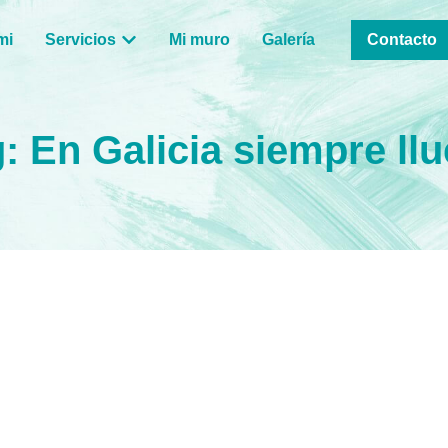
mi
Servicios
Mi muro
Galería
Contacto
: En Galicia siempre ll