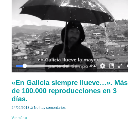
«En Galicia siempre llueve…». Más
de 100.000 reproducciones en 3
días.
24/05/2018
No hay comentarios
Ver más »