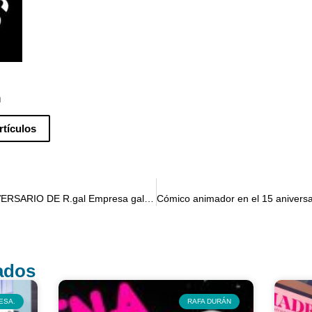
n
rtículos
Cómico Presentador en el XX ANIVERSARIO DE R.gal Empresa gallega de telecomunicaciones.
nados
ESA.
RAFA DURÁN