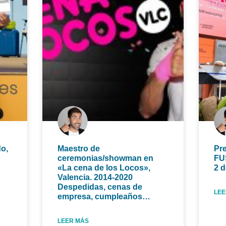
do,
Maestro de
Pr
ceremonias/showman en
FU
«La cena de los Locos»,
2 d
Valencia. 2014-2020
Despedidas, cenas de
LEE
empresa, cumpleaños…
LEER MÁS