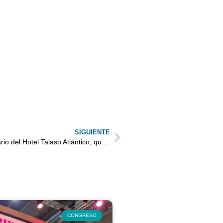
SIGUIENTE
Cómico animador en el 15 aniversario del Hotel Talaso Atlántico, quedada «gastro BLOGGERS».
CONGRESO