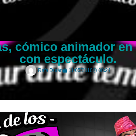
s, cómico animador en 
con espectáculo.
Rafa Durán
11/05/2018
08:24